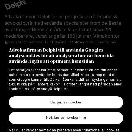
Advokatfirman Delphi är en progressiv affärsjuridisk
advokatbyrå med erkända specialister inom de flesta
av affärsjuridikens områden. Vi är totalt cirka 220
medarbetare, varav ungefär 150 jurister. Våra kontor
finns i Stockholm, Göteborg, Malmö och Linköping.
Advokatfirman Delphi vill använda Googles
analyscookies för att analysera hur vår hemsida
Delphi.se
används, i syfte att optimera hemsidan
Allmänna villkor
Ditt samtycke innebär att vi samlar in information om din enhet
Integritetspolicy
och om hur du använder hemsidan vilket kopplas ihop med det
Cookies
som Google känner till. Du kan återkalla ditt samtycke genom att
t.ex. klicka på ”Hantera kakor” i sidfoten längst ned på sidan eller
Hantera kakor
kontakta oss på
privacy@delphi.se
.
Kontakt
Delphipodden
Ja, jag samtycker
Delphi Tech Blog
Delphi Competition Blog
Nej, jag samtycker inte
När du använder hemsidan placeras även ”funktionella” cookies