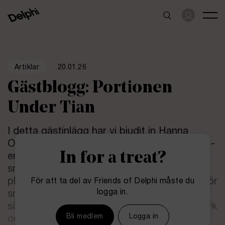
20.01.26
Artiklar
Gästblogg: Portionen
Under Tian
I detta gästinlägg har vi bjudit in Hanna
Olvenmark som driver Portionen Under Tian -
In for a treat?
en plattform med fokus på mat som är
snällare för klimatet, bra för kroppen och
plånboken. Ta del av hennes tio bästa tips för
För att ta del av Friends of Delphi måste du
logga in.
snabb, lättlagad och billig mat som passar
särskilt bra under studietiden då både tid, ork
Bli medlem
Logga in
och pengar ofta är en bristvara.