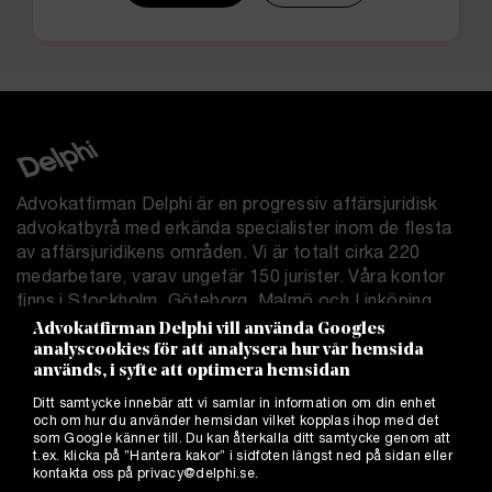
Advokatfirman Delphi är en progressiv affärsjuridisk
advokatbyrå med erkända specialister inom de flesta
av affärsjuridikens områden. Vi är totalt cirka 220
medarbetare, varav ungefär 150 jurister. Våra kontor
finns i Stockholm, Göteborg, Malmö och Linköping.
Advokatfirman Delphi vill använda Googles
analyscookies för att analysera hur vår hemsida
Delphi.se
används, i syfte att optimera hemsidan
Allmänna villkor
Ditt samtycke innebär att vi samlar in information om din enhet
Integritetspolicy
och om hur du använder hemsidan vilket kopplas ihop med det
Cookies
som Google känner till. Du kan återkalla ditt samtycke genom att
t.ex. klicka på ”Hantera kakor” i sidfoten längst ned på sidan eller
Hantera kakor
kontakta oss på
privacy@delphi.se
.