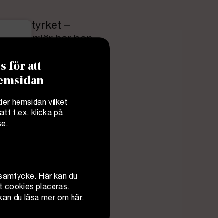
a juristyrket –
sin karriär har hon
ika erfarenheterna
 för att
 hemsidan
der hemsidan vilket
tt t.ex. klicka på
se
.
t samtycke.
Här
kan du
tt cookies placeras.
t kan du läsa mer om
här
.