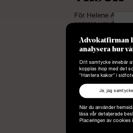
För Helene Andersso
snarare var det nå
hunnit arbeta både
Advokatfirman D
ser hon som en värd
analysera hur vå
Ditt samtycke innebär at
kopplas ihop med det som
”Hantera kakor” i sidfot
Ja, jag samtycke
När du använder hemsida
läsa vår detaljerade bes
Placeringen av cookies 