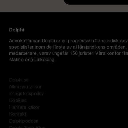
Delphi
Advokatfirman Delphi är en progressiv affärsjuridisk a
specialister inom de flesta av affärsjuridikens områden. 
medarbetare, varav ungefär 150 jurister. Våra kontor fi
Malmö och Linköping.
Delphi.se
Allmänna villkor
Integritetspolicy
Cookies
Hantera kakor
Kontakt
Delphipodden