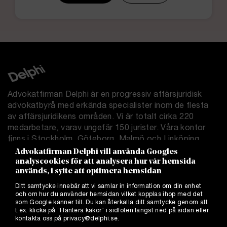
Advokatfirman Delphi är en progressiv affärsjuridisk
advokatbyrå med erkända specialister inom de flesta
av affärsjuridikens områden. Vi är totalt cirka 220
medarbetare, varav ungefär 150 jurister. Våra kontor
finns i Stockholm, Göteborg, Malmö och Linköping.
Advokatfirman Delphi vill använda Googles
analyscookies för att analysera hur vår hemsida
Delphi.se
används, i syfte att optimera hemsidan
Allmänna villkor
Ditt samtycke innebär att vi samlar in information om din enhet
Integritetspolicy
och om hur du använder hemsidan vilket kopplas ihop med det
Cookies
som Google känner till. Du kan återkalla ditt samtycke genom att
t.ex. klicka på ”Hantera kakor” i sidfoten längst ned på sidan eller
Hantera kakor
kontakta oss på
privacy@delphi.se
.