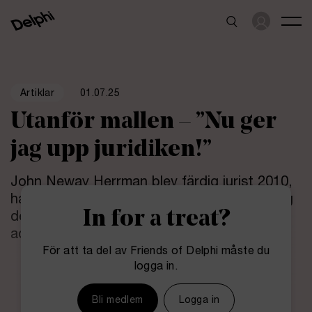
01.07.25
Artiklar
Utanför mallen – ”Nu ger
jag upp juridiken!”
John Neway Herrman blev färdig jurist 2010,
har jobbat på Delphi sedan 2016 och är idag
In for a treat?
delägare på byrån. Men vägen till att bli
advokat har inte varit spikrak.
För att ta del av Friends of Delphi måste du
logga in.
Bli medlem
Logga in