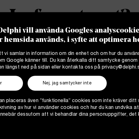
ld, med varierande uppgifter och stort utry
juder programmet på värdefullt stöd från er
In for a treat?
som gör det lätt att känna sig hemma redan 
elar jag med mig av mina erfarenheter av allt
elphi vill använda Googles analyscookies
gliga arbetet, till de sociala aktiviteterna 
För att ta del av Friends of Delphi måste du logga in.
r hemsida används, i syfte att optimera
d av Delphi som en professionell och inspi
Bli medlem
Logga in
t vi samlar in information om din enhet och om hur du använ
 Google känner till. Du kan återkalla ditt samtycke genom a
en längst ned på sidan eller kontakta oss på
privacy@delphi.
r
Nej, jag samtycker inte
n placeras även ”funktionella” cookies som inte kräver dit
krivning av hur vi använder cookies och hur du kan undvika a
innebär dessutom att vi behandlar dina personuppgifter, de