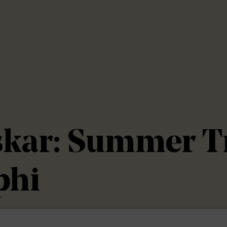
kar: Summer T
phi
mmer Trainee på Delphi innebär att få en uni