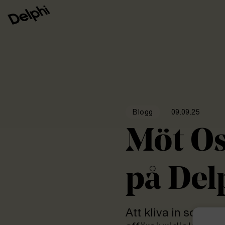
09.09.25
Blogg
Möt Os
på Del
Att kliva in som Su