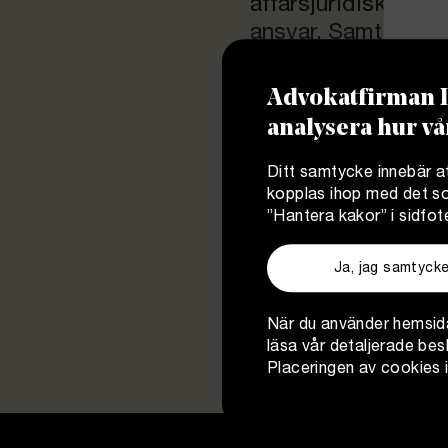
affärsjuridiska vär
ansvar. Samtidigt b
en varm gemenskap 
här blogginlägget d
Advokatfirman D
tjänsten och det da
analysera hur vå
som format min bil
arbetsplats.
Ditt samtycke innebär at
kopplas ihop med det som
”Hantera kakor” i sidfot
Ja, jag samtycke
När du använder hemsida
läsa vår detaljerade bes
Placeringen av cookies 