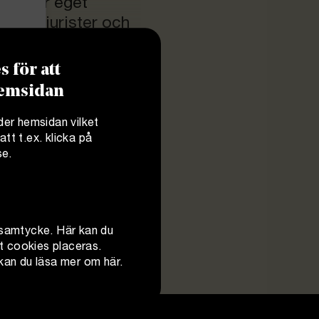
mme för eget
farna jurister och
från start. I det
 från vägen till
 för att
och reflektionerna
 hemsidan
rerande
der hemsidan vilket
tt t.ex. klicka på
se
.
t samtycke.
Här
kan du
tt cookies placeras.
t kan du läsa mer om
här
.