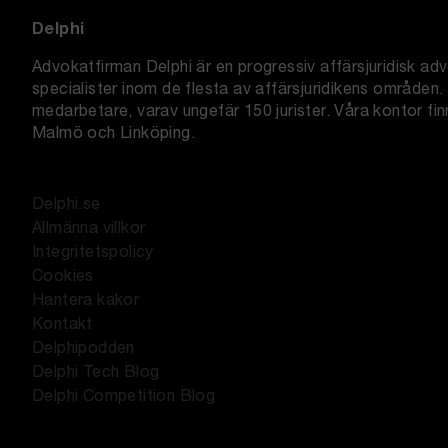
Delphi
Advokatfirman Delphi är en progressiv affärsjuridisk a
specialister inom de flesta av affärsjuridikens områden. 
medarbetare, varav ungefär 150 jurister. Våra kontor fi
Malmö och Linköping.
Delphi.se
Allmänna villkor
Integritetspolicy
Cookies
Hantera kakor
Kontakt
Delphipodden
Delphi Tech Blog
Delphi Competition Blog