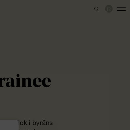
rainee
k inblick i byråns