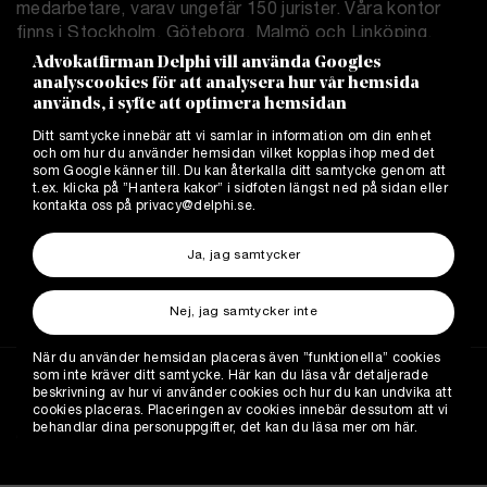
medarbetare, varav ungefär 150 jurister. Våra kontor
finns i Stockholm, Göteborg, Malmö och Linköping.
Advokatfirman Delphi vill använda Googles
analyscookies för att analysera hur vår hemsida
Delphi.se
används, i syfte att optimera hemsidan
Allmänna villkor
Ditt samtycke innebär att vi samlar in information om din enhet
Integritetspolicy
och om hur du använder hemsidan vilket kopplas ihop med det
Cookies
som Google känner till. Du kan återkalla ditt samtycke genom att
t.ex. klicka på ”Hantera kakor” i sidfoten längst ned på sidan eller
Hantera kakor
kontakta oss på
privacy@delphi.se
.
Kontakt
Delphipodden
Ja, jag samtycker
Delphi Tech Blog
Delphi Competition Blog
Nej, jag samtycker inte
När du använder hemsidan placeras även ”funktionella” cookies
som inte kräver ditt samtycke.
Här
kan du läsa vår detaljerade
beskrivning av hur vi använder cookies och hur du kan undvika att
cookies placeras. Placeringen av cookies innebär dessutom att vi
behandlar dina personuppgifter, det kan du läsa mer om
här
.
© Friends of Delphi 2026