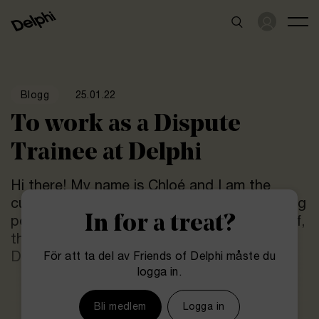
25.01.22
Blogg
To work as a Dispute
Trainee at Delphi
Hi there! My name is Chloé and I am the
current Dispute Trainee at Delphi. In this blog
In for a treat?
post I will describe a little more about myself,
the position and why you should apply for
Dispute Trainee next time!
För att ta del av Friends of Delphi måste du
logga in.
Bli medlem
Logga in