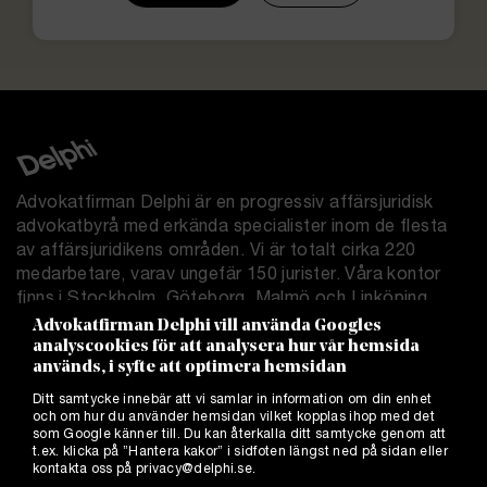
Advokatfirman Delphi är en progressiv affärsjuridisk
advokatbyrå med erkända specialister inom de flesta
av affärsjuridikens områden. Vi är totalt cirka 220
medarbetare, varav ungefär 150 jurister. Våra kontor
finns i Stockholm, Göteborg, Malmö och Linköping.
Advokatfirman Delphi vill använda Googles
analyscookies för att analysera hur vår hemsida
Delphi.se
används, i syfte att optimera hemsidan
Allmänna villkor
Ditt samtycke innebär att vi samlar in information om din enhet
Integritetspolicy
och om hur du använder hemsidan vilket kopplas ihop med det
Cookies
som Google känner till. Du kan återkalla ditt samtycke genom att
t.ex. klicka på ”Hantera kakor” i sidfoten längst ned på sidan eller
Hantera kakor
kontakta oss på
privacy@delphi.se
.